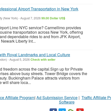
fessional Airport Transportation in New York
ty (New York)
-
August 7, 2026
99.00 Dollar US$
Airport Limo NYC service? Carmellimo provides
mousine transportation across New York, offering
 and dependable rides to and from JFK Airport,
Newark Liberty Int...
with Royal Landmarks and Local Culture
ndon)
-
August 5, 2026
Check with seller
nd freedom across the capital.Sign up for Private
rises above busy streets. Tower Bridge covers the
ty. Buckingham Palace attracts visitors from
will share loca...
ce Affiliate Program
|
Ad Submission Service
|
Traffic Affiliate 
Software