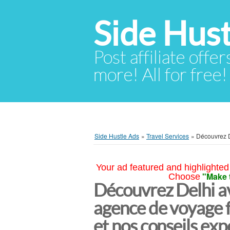
Side Hust
Post affiliate offer
more! All for free!
Side Hustle Ads
»
Travel Services
»
Découvrez D
Your ad featured and highlighted 
"Make 
Choose
Découvrez Delhi a
agence de voyage 
et nos conseils exp