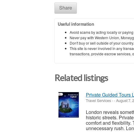
Share
Useful information
Avoid scams by acting locally or paying
Never pay with Western Union, Moneyg
Don't buy or sell outside of your countr
This site is never involved in any tran
transactions, provide escrow services, or 
Related listings
Private Guided Tours 
Travel Services
-
-
August 7, 
London reveals somethi
historic streets. Priva
comfort and flexibility.
unnecessary rush. Lon