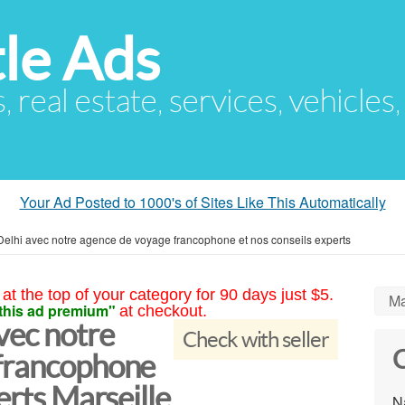
le Ads
s, real estate, services, vehicles
Your Ad Posted to 1000's of Sites Like This Automatically
elhi avec notre agence de voyage francophone et nos conseils experts
at the top of your category for 90 days just $5.
Ma
this ad premium"
at checkout.
vec notre
Check with seller
C
francophone
erts Marseille
N