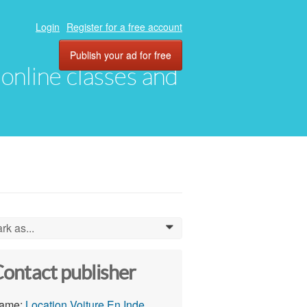
Login
Register for a free account
Publish your ad for free
, online classes and
rk as...
0
ontact publisher
ame:
Location Voiture En Inde