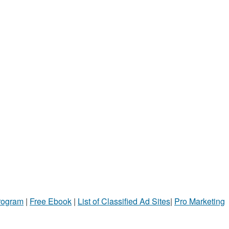
Program
|
Free Ebook
|
List of Classified Ad Sites
|
Pro Marketing