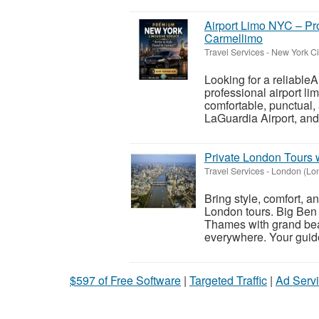
Airport Limo NYC – Pro
Carmellimo
Travel Services
-
New York Ci
Looking for a reliable
professional airport li
comfortable, punctual,
LaGuardia Airport, and 
Private London Tours 
Travel Services
-
London (Lo
Bring style, comfort, a
London tours. Big Ben 
Thames with grand beau
everywhere. Your guide 
$597 of Free Software
|
Targeted Traffic
|
Ad Servi