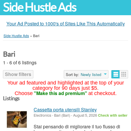
Side Hustle Ads
Your Ad Posted to 1000's of Sites Like This Automatically
Side Hustle Ads
»
Bari
Bari
1 - 6 of 6 listings
Show filters
Sort by:
Newly listed
Your ad featured and highlighted at the top of your
category for 90 days just $5.
"Make this ad premium"
Choose
at checkout.
Listings
Cassetta porta utensili Stanley
Electronics
-
Bari (Bari)
-
August 5, 2026
Check with seller
Stai pensando di migliorare il tuo flusso di