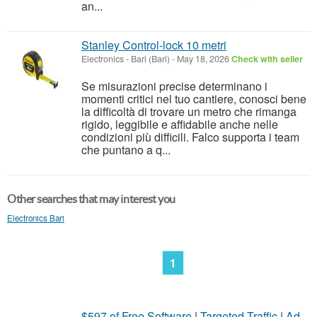
an...
Stanley Control-lock 10 metri
Electronics
-
Bari (Bari)
-
May 18, 2026
Check with seller
Se misurazioni precise determinano i
momenti critici nel tuo cantiere, conosci bene
la difficoltà di trovare un metro che rimanga
rigido, leggibile e affidabile anche nelle
condizioni più difficili. Falco supporta i team
che puntano a q...
Other searches that may interest you
Electronics Bari
1
$597 of Free Software
|
Targeted Traffic
|
Ad