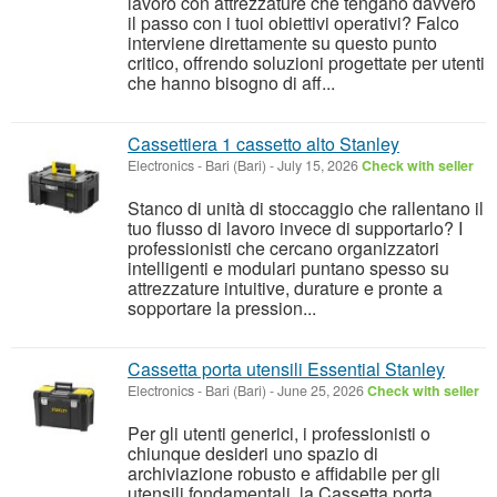
lavoro con attrezzature che tengano davvero
il passo con i tuoi obiettivi operativi? Falco
interviene direttamente su questo punto
critico, offrendo soluzioni progettate per utenti
che hanno bisogno di aff...
Cassettiera 1 cassetto alto Stanley
Electronics
-
Bari (Bari)
-
July 15, 2026
Check with seller
Stanco di unità di stoccaggio che rallentano il
tuo flusso di lavoro invece di supportarlo? I
professionisti che cercano organizzatori
intelligenti e modulari puntano spesso su
attrezzature intuitive, durature e pronte a
sopportare la pression...
Cassetta porta utensili Essential Stanley
Electronics
-
Bari (Bari)
-
June 25, 2026
Check with seller
Per gli utenti generici, i professionisti o
chiunque desideri uno spazio di
archiviazione robusto e affidabile per gli
utensili fondamentali, la Cassetta porta